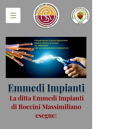
Emmedi Impianti
La ditta Emmedi Impianti
di Roccini Massimiliano
esegue: