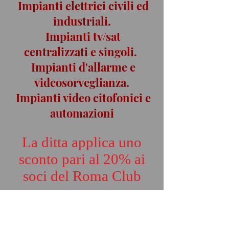
Impianti elettrici civili ed
industriali.
Impianti tv/sat
centralizzati e singoli.
Impianti d'allarme e
videosorveglianza.
Impianti video citofonici e
automazioni
La ditta applica uno
sconto pari al 20% ai
soci del Roma Club
Via della Dataria 96, 00187 Roma
351 535 2740